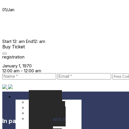
01
/
Jan
Start
12: am
End
12: am
Buy Ticket
registration
January 1, 1970
12:00 am -
12:00 am
Festival
Seminarios
Conciertos
Localización
Alojamiento y
In partnership with
Comida