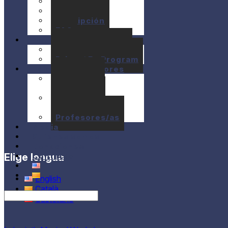
Precios
Ayudas
Inscripción
FAQ
Actividades
10+1 Music Talks
Briam / E+ Program
Ediciones anteriores
Seminarios
anteriores
Conciertos
anteriores
Profesores/as
Media
Quienes somos
Donaciones
Elige lengua
Contacto
English
Català
Castellano