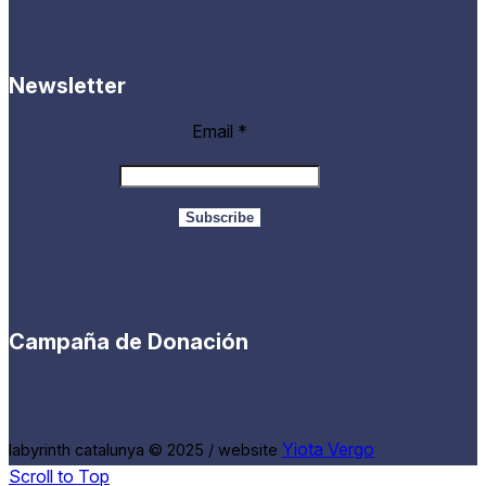
Newsletter
Email
*
Campaña de Donación
Yiota Vergo
labyrinth catalunya © 2025 / website
Scroll to Top