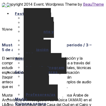
© Copyright 2014 Event. Wordpress Theme by
BeauTheme
Festival
Seminarios
Conciertos
Localización
16
/ene
Alojamiento y
Comida
Precios
Mustafa Said: Música Árabe / 1r periodo / 3 –
Ayudas
Inscripción
5 de abril de 2020
FAQ
El seminario se centrará en la interpretación y la
Actividades
comprensión de la música árabe clásica a través del
10+1 Music Talks
Briam / E+ Program
estudio de piezas vocales e instrumentales, técnicas
Ediciones anteriores
especiales de ornamentación e improvisación
Seminarios
(taqsim) en diferentes makams. Se darán
anteriores
antecedentes históricos, y habrán ejemplos de audio
Conciertos
que escucharemos del archivo AMAR.
anteriores
Profesores/as
Mustafa Said es el director de la empresa Árabe de
Media
Archivística e Investigación de Música (AMAR) en el
Quienes somos
Líbano, fue profesor de la Casa del Oud en el Cairo y