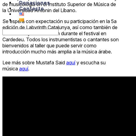
Donaciones
de musicología en el Instituto Superior de Música de
Contacto
la Universidad Antonin del Líbano.
Se espera con expectación su participación en la 5a
edición de Labyrinth Catalunya, así como también de
sus clases y su actuación durante el festival en
Cardedeu. Todos los instrumentistas o cantantes son
bienvenidos al taller que puede servir como
introducción mucho más amplia a la música árabe.
Lee más sobre Mustafa Said
aquí
y escucha su
música
aquí
.