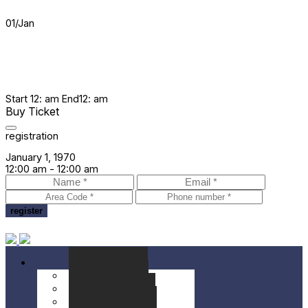
01
/
Jan
Start
12: am
End
12: am
Buy Ticket
registration
January 1, 1970
12:00 am -
12:00 am
Festival
Seminarios
Conciertos
Localización