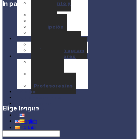
In partnership with
Alojamiento y
Comida
Precios
Ayudas
Inscripción
FAQ
Actividades
10+1 Music Talks
Briam / E+ Program
Ediciones anteriores
Seminarios
anteriores
Conciertos
anteriores
Profesores/as
Media
Quienes somos
Donaciones
Elige lengua
Contacto
English
Català
Castellano