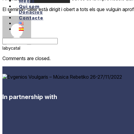
Media
Qui som
El seminari-taller està dirigit i obert a tots els que vulguin ap
Donacios
Contacte
labycatal
Comments are closed.
In partnership with