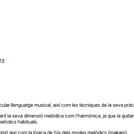
22
cular llenguatge musical, així com les tècniques de la seva pràc
 tant la seva dimensió melòdica com l’harmònica, ja que la guita
elòdics habituals.
imi) així com la lògica de l’ús dels modes melòdics (makam).