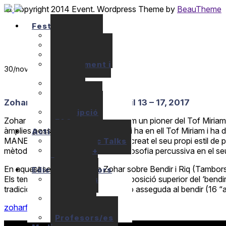
© Copyright 2014 Event. Wordpress Theme by
BeauTheme
Festival
Seminaris
Concerts
Localització
Allotjament i
30
/nov
Apats
Preus
Ajuts
Zohar Fresco: Percussió / abril 13 – 17, 2017
econòmics
Inscripció
Zohar Izhak Fresco és conegut com un pioner del Tof Miriam, l’
FAQ
àmplies possibilitats musicals que hi ha en ell Tof Miriam i 
Activitats
MANEGINA. En fer-ho, Fresco ha creat el seu propi estil de pe
10+1 Music Talks
Briam / E+
mètode musical i adaptat la seva filosofia percussiva en el seu
Program
En aquest segon taller d’en Zohar sobre Bendir i Riq (Tambors
Edicions anteriors
Els temes del seminari seran: a) La posició superior del ‘bendir
Seminaris
anteriors
tradicionals d’orient mitjà. c) Posició asseguda al bendir (16 
Concerts
zoharfresco.com
anteriors
Profesors/es