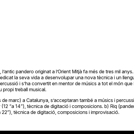
antic pandero originat a l’Orient Mitjà fa més de tres mil anys.
ha dedicat la seva vida a desenvolupar una nova tècnica i un ll
rcussió i s’ha convertit en mentor de músics a tot el món que l
 propi treball musical.
 de marc) a Catalunya, s’acceptaran també a músics i percussion
 (12 “a 14”), tècnica de digitació i composicions. b) Riq (pander
“a 22”), tècnica de digitació, composicions i improvisació.