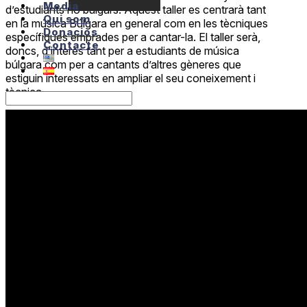
Media
d’estudiants no búlgars. Aquest taller es centrarà tant
Qui som
en la música Búlgara en general com en les tècniques
Donacios
específiques emprades per a cantar-la. El taller serà,
Contacte
doncs, d’interès tant per a estudiants de música
búlgara com per a cantants d’altres gèneres que
estiguin interessats en ampliar el seu coneixement i
tècnica.