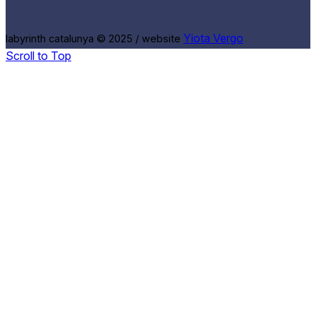
Yiota Vergo
labyrinth catalunya © 2025 / website
Scroll to Top