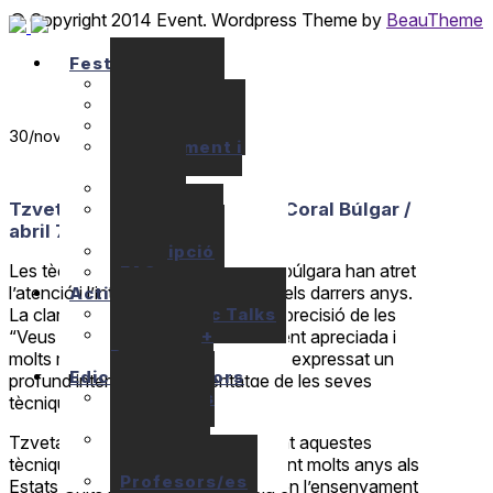
© Copyright 2014 Event. Wordpress Theme by
BeauTheme
Festival
Seminaris
Concerts
Localització
30
/nov
Allotjament i
Apats
Preus
Tzvetanka Varimezova: Cant Coral Búlgar /
Ajuts
econòmics
abril 7-12, 2017
Inscripció
Les tècniques vocals de la música búlgara han atret
FAQ
l’atenció i l’interès de tot el món en els darrers anys.
Activitats
10+1 Music Talks
La claredat tonal extraordinària i la precisió de les
Briam / E+
“Veus Búlgares” és internacionalment apreciada i
Program
molts músics d’altres tradicions han expressat un
Edicions anteriors
profund interès en l’aprenentatge de les seves
Seminaris
tècniques.
anteriors
Concerts
Tzvetanka Varimezova ha ensenyat aquestes
anteriors
tècniques i el com dominar-les durant molts anys als
Profesors/es
Estats Units i té molta experiència en l’ensenyament