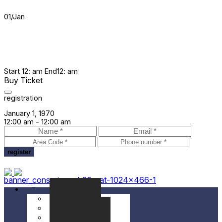
01
/
Jan
Start
12: am
End
12: am
Buy Ticket
registration
January 1, 1970
12:00 am -
12:00 am
banner_conserts_web20-cat-1024x466-1
Festival
Seminaris
Concerts
Localització