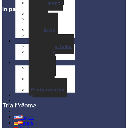
Allotjament i
In partnership with
Apats
Preus
Ajuts
econòmics
Inscripció
FAQ
Activitats
10+1 Music Talks
Briam / E+
Program
Edicions anteriors
Seminaris
anteriors
Concerts
anteriors
Profesors/es
Media
Qui som
Tria l’idioma
Donacios
Contacte
English
Català