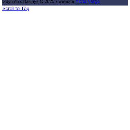
Yiota Vergo
labyrinth catalunya © 2025 / website
Scroll to Top