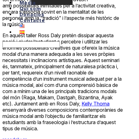
Media
amb possibilitats il·limitades per a l’activitat creativa,
Qui som
encara s’associa sovint en la mentalitat de les
Donacios
persones amb la “tradició” i l’aspecte més històric de
Contacte
la música.
En aquest taller Ross Daly pretén dissipar aquesta
noció i ajudar l’estudiant a percebre i utilitzar les
enormes possibilitats creatives que ofereix la música
modal d’una manera adequada a les seves pròpies
necessitats i inclinacions artístiques. Aquest seminari
és, tanmateix, principalment de naturalesa pràctica i,
per tant, requereix d’un nivell raonable de
competència d’un instrument musical adequat per a la
música modal, així com d’una comprensió bàsica de
com a mínim una de les principals tradicions modals
del món (Raga, Makam, Dastgah, Bizantina, Ayak
etc). Juntament amb en Ross Daly,
Kelly Thoma
ensenyarà diverses composicions contemporànies de
música modal amb l’objectiu de familiaritzar els
estudiants amb la fraseologia i l’estructura d’aquest
tipus de música.