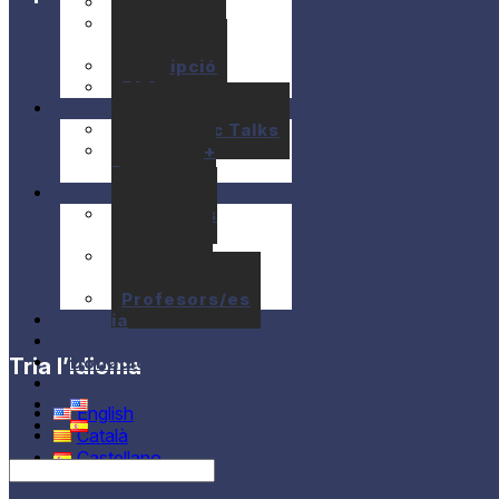
Preus
Ajuts
econòmics
Inscripció
FAQ
Activitats
10+1 Music Talks
Briam / E+
Program
Edicions anteriors
Seminaris
anteriors
Concerts
anteriors
Profesors/es
Media
Qui som
Donacios
Tria l’idioma
Contacte
English
Català
Castellano