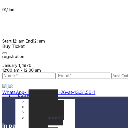
01
/
Jan
Start
12: am
End
12: am
Buy Ticket
registration
January 1, 1970
12:00 am -
12:00 am
WhatsApp-Image-2021-04-26-at-13.31.56-1
Festival
Seminaris
Concerts
Localització
Allotjament i
Apats
In partnership with