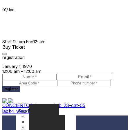
01
/
Jan
Start
12: am
End
12: am
Buy Ticket
registration
January 1, 1970
12:00 am -
12:00 am
CONCIERTOS_banners_Lab_23-cat-05
lab24_web-10-1-scaled
Festival
Seminaris
Concerts
Localització