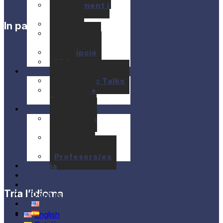
Allotjament i
Apats
Preus
In partnership with
Ajuts
econòmics
Inscripció
FAQ
Activitats
10+1 Music Talks
Briam / E+
Program
Edicions anteriors
Seminaris
anteriors
Concerts
anteriors
Profesors/es
Media
Qui som
Donacios
Tria l’idioma
Contacte
English