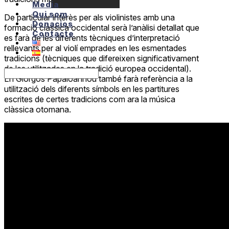
Media
Qui som
De particular interès per als violinistes amb una
Donacios
formació clàssica occidental serà l’anàlisi detallat que
Contacte
es farà de les diferents tècniques d’interpretació
rellevants per al violí emprades en les esmentades
tradicions (tècniques que difereixen significativament
de les utilitzades en la tradició europea occidental).
En Giorgos Papaioannou també farà referència a la
utilització dels diferents símbols en les partitures
escrites de certes tradicions com ara la música
clàssica otomana.