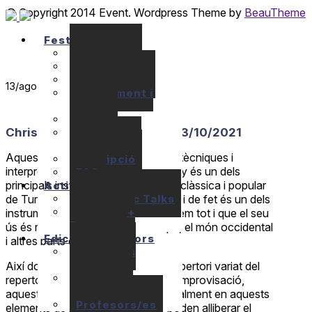
© Copyright 2014 Event. Wordpress Theme by
BeauTheme
Festival
Seminaris
Concerts
Localització
13
/ago
Allotjament i
Apats
Preus
Christos Barbas Ney 30/09-03/10/2021
Ajuts
econòmics
Aquest seminari se centrarà en les tècniques i
Inscripció
interpretació de la flauta Ney. El Ney és un dels
FAQ
principals instruments de la música clàssica i popular
Activitats
10+1 Music Talks
de Turquia, l’Iran i els països àrabs, i de fet és un dels
Briam / E+
instruments més antics que coneixem tot i que el seu
Program
ús és relativament recent a Europa, el món occidental
Edicions anteriors
i altres parts deL món.
Seminaris
anteriors
Així doncs, a més d’ensenyar un repertori variat del
Concerts
repertori original i treballar sobre la improvisació,
anteriors
aquest seminari se centrarà especialment en aquests
Profesors/es
elements de la interpretació que poden alliberar el