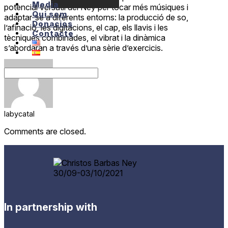
Media
potencial versàtil del Ney per tocar més músiques i
Qui som
adaptar-se a diferents entorns: la producció de so,
Donacios
l’afinació, les digitacions, el cap, els llavis i les
Contacte
tècniques combinades, el vibrat i la dinàmica
s’abordaran a través d’una sèrie d’exercicis.
labycatal
Comments are closed.
In partnership with