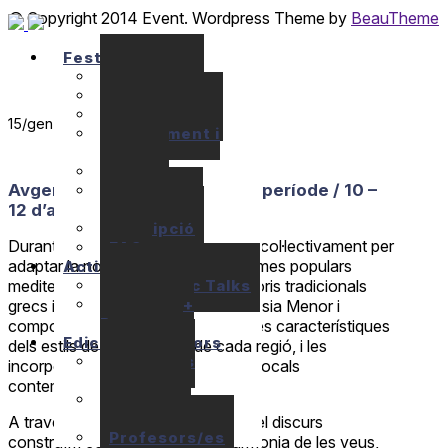
© Copyright 2014 Event. Wordpress Theme by
BeauTheme
Festival
Seminaris
Concerts
Localització
15
/gen
Allotjament i
Apats
Preus
Avgerini Gatsi: Cant crec / 2n període / 10 –
Ajuts
econòmics
12 d’abril de 2020
Inscripció
Durant aquest seminari treballarem col·lectivament per
FAQ
adaptar la nostra veu a escales i ritmes populars
Activitats
10+1 Music Talks
mediterranis, tot treballant el repertoris tradicionals
Briam / E+
grecs i rebetiko antic (tradició de l’Àsia Menor i
Program
compositors d’Esmirna). Imitarem les característiques
Edicions anteriors
dels estils de les cançons de cada regió, i les
Seminaris
incorporarem als sons i tècniques vocals
anteriors
contemporànies.
Concerts
anteriors
A través de les melodioses rimes del discurs
Profesors/es
construïm codis de polifonia i harmonia de les veus,