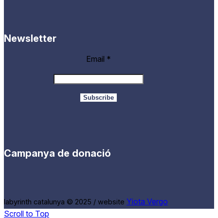
Newsletter
Email
*
Campanya de donació
Yiota Vergo
labyrinth catalunya © 2025 / website
Scroll to Top