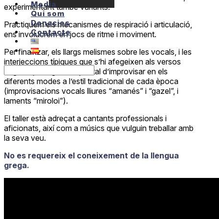
Media
experimentant també variants.
Qui som
Donacios
Practiquem els mecanismes de respiració i articulació,
Contacte
ens involucrem en jocs de ritme i moviment.
Per finalitzar, els llargs melismes sobre les vocals, i les
interjeccions típiques que s’hi afegeixen als versos
originals, ens guiaran per tal d’improvisar en els
diferents modes a l’estil tradicional de cada època
(improvisacions vocals lliures “amanés” i “gazel”, i
laments “miroloi”).
El taller està adreçat a cantants professionals i
aficionats, així com a músics que vulguin treballar amb
la seva veu.
No es requereix el coneixement de la llengua
grega.